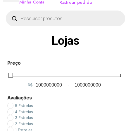
Minha Conta
Rastrear pedido
Lojas
Preço
R$
-
Minimum Price
Maximum Price
Avaliações
5 Estrelas
4 Estrelas
3 Estrelas
2 Estrelas
1 Estrelas