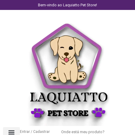
Bem-vindo ao Laquiatto Pet Store!
Entrar / Cadastrar
Onde está meu produto?