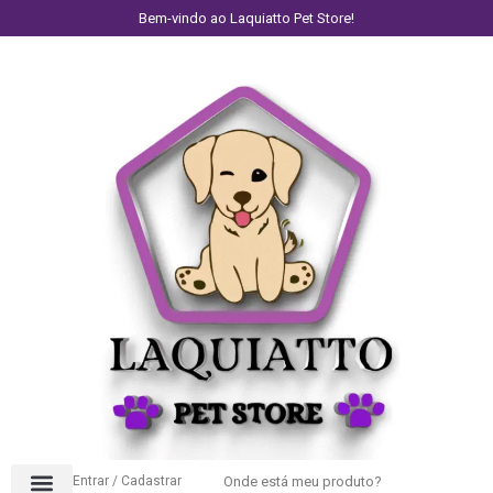
Bem-vindo ao Laquiatto Pet Store!
Entrar / Cadastrar
Onde está meu produto?