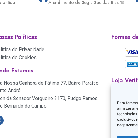
arantida
Atendimento de Seg a Sex das 8 as 18
ssas Políticas
Formas d
lítica de Privacidade
lítica de Cookies
nde Estamos:
Loja Veri
a Nossa Senhora de Fátima 77, Bairro Paraíso
nto André
enida Senador Vergueiro 3170, Rudge Ramos
Para fornec
o Bernardo do Campo
armazenar e
tecnologias
exclusivos n
negativamen