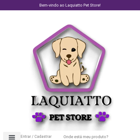
Bem-vindo ao Laquiatto Pet Store!
Entrar / Cadastrar
Onde está meu produto?