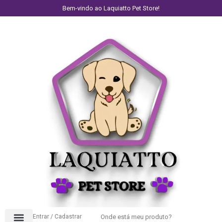
Bem-vindo ao Laquiatto Pet Store!
Entrar / Cadastrar
Onde está meu produto?