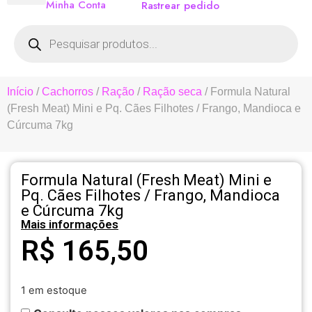
Minha Conta
Rastrear pedido
Início
/
Cachorros
/
Ração
/
Ração seca
/ Formula Natural
(Fresh Meat) Mini e Pq. Cães Filhotes / Frango, Mandioca e
Cúrcuma 7kg
Formula Natural (Fresh Meat) Mini e
Pq. Cães Filhotes / Frango, Mandioca
e Cúrcuma 7kg
Mais informações
R$
165,50
1 em estoque