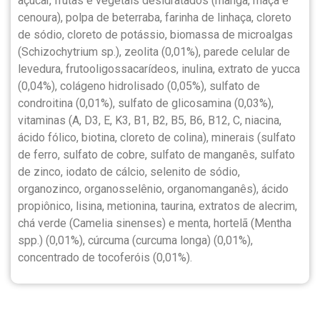
açúcar, frutas e vegetais desidratados (manga, maçã e
cenoura), polpa de beterraba, farinha de linhaça, cloreto
de sódio, cloreto de potássio, biomassa de microalgas
(Schizochytrium sp.), zeolita (0,01%), parede celular de
levedura, frutooligossacarídeos, inulina, extrato de yucca
(0,04%), colágeno hidrolisado (0,05%), sulfato de
condroitina (0,01%), sulfato de glicosamina (0,03%),
vitaminas (A, D3, E, K3, B1, B2, B5, B6, B12, C, niacina,
ácido fólico, biotina, cloreto de colina), minerais (sulfato
de ferro, sulfato de cobre, sulfato de manganês, sulfato
de zinco, iodato de cálcio, selenito de sódio,
organozinco, organosselênio, organomanganês), ácido
propiônico, lisina, metionina, taurina, extratos de alecrim,
chá verde (Camelia sinenses) e menta, hortelã (Mentha
spp.) (0,01%), cúrcuma (curcuma longa) (0,01%),
concentrado de tocoferóis (0,01%).