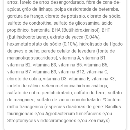
arroz, farelo de arroz desengordurado, fibra de cana-de-
açúcar, grão de linhaça, polpa desidratada de beterraba,
gordura de frango, cloreto de potássio, cloreto de sódio,
sulfato de condroitina, sulfato de glicosamina, ácido
propiônico, bentonita, BHA (Butilhidroxianisol), BHT
(Butilhidroxitolueno), extrato de yucca (0,04%),
hexametafosfato de sódio (0,10%), hidrolisado de fígado
de aves e suíno, parede celular de levedura (fonte de
mananoligossacarídeos), vitamina A, vitamina B1,
vitamina B2, vitamina B3, vitamina B5, vitamina B6,
vitamina B7, vitamina B9, vitamina B12, vitamina C,
cloreto de colina, vitamina D3, vitamina E, vitamina K3,
iodeto de cálcio, selenometionina hidroxi análoga,
sulfato de cobre pentahidratado, sulfato de ferro, sulfato
de manganês, sulfato de zinco monohidratado. *Contém
milho transgênico (espécies doadoras de gene: Bacillus
thuringiensis e/ou Agrobacterium tumefaciens e/ou
Streptomyces viridochromogenes e/ou Zea mays).