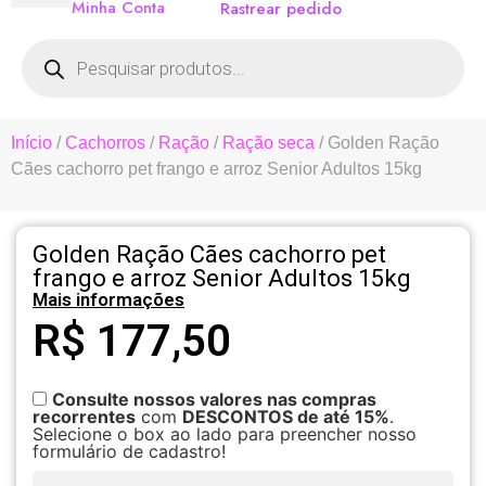
Minha Conta
Rastrear pedido
Início
/
Cachorros
/
Ração
/
Ração seca
/ Golden Ração
Cães cachorro pet frango e arroz Senior Adultos 15kg
Golden Ração Cães cachorro pet
frango e arroz Senior Adultos 15kg
Mais informações
R$
177,50
Consulte nossos valores nas compras
recorrentes
com
DESCONTOS de até 15%
.
Selecione o box ao lado para preencher nosso
formulário de cadastro!