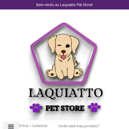
Bem-vindo ao Laquiatto Pet Store!
Entrar / Cadastrar
Onde está meu produto?