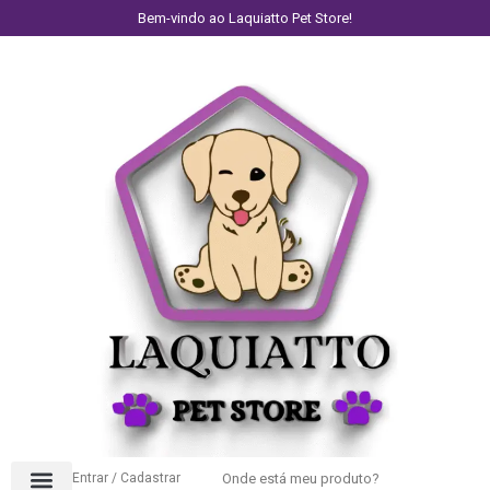
Bem-vindo ao Laquiatto Pet Store!
Entrar / Cadastrar
Onde está meu produto?