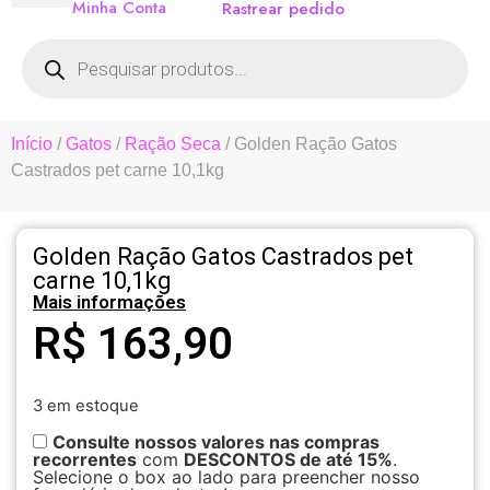
Minha Conta
Rastrear pedido
Início
/
Gatos
/
Ração Seca
/ Golden Ração Gatos
Castrados pet carne 10,1kg
Golden Ração Gatos Castrados pet
carne 10,1kg
Mais informações
R$
163,90
3 em estoque
Consulte nossos valores nas compras
recorrentes
com
DESCONTOS de até 15%
.
Selecione o box ao lado para preencher nosso