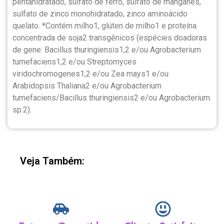
pentahidratado, sulfato de ferro, sulfato de manganês,
sulfato de zinco monohidratado, zinco aminoácido
quelato. *Contém milho1, glúten de milho1 e proteína
concentrada de soja2 transgênicos (espécies doadoras
de gene: Bacillus thuringiensis1,2 e/ou Agrobacterium
tumefaciens1,2 e/ou Streptomyces
viridochromogenes1,2 e/ou Zea mays1 e/ou
Arabidopsis Thaliana2 e/ou Agrobacterium
tumefaciens/Bacillus thuringiensis2 e/ou Agrobacterium
sp.2).
Veja Também: