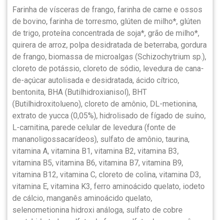
Farinha de vísceras de frango, farinha de carne e ossos
de bovino, farinha de torresmo, glúten de milho*, glúten
de trigo, proteína concentrada de soja*, grão de milho*,
quirera de arroz, polpa desidratada de beterraba, gordura
de frango, biomassa de microalgas (Schizochytrium sp.),
cloreto de potássio, cloreto de sódio, levedura de cana-
de-açúcar autolisada e desidratada, ácido cítrico,
bentonita, BHA (Butilhidroxianisol), BHT
(Butilhidroxitolueno), cloreto de amônio, DL-metionina,
extrato de yucca (0,05%), hidrolisado de fígado de suíno,
L-carnitina, parede celular de levedura (fonte de
mananoligossacarídeos), sulfato de amônio, taurina,
vitamina A, vitamina B1, vitamina B2, vitamina B3,
vitamina B5, vitamina B6, vitamina B7, vitamina B9,
vitamina B12, vitamina C, cloreto de colina, vitamina D3,
vitamina E, vitamina K3, ferro aminoácido quelato, iodeto
de cálcio, manganês aminoácido quelato,
selenometionina hidroxi análoga, sulfato de cobre