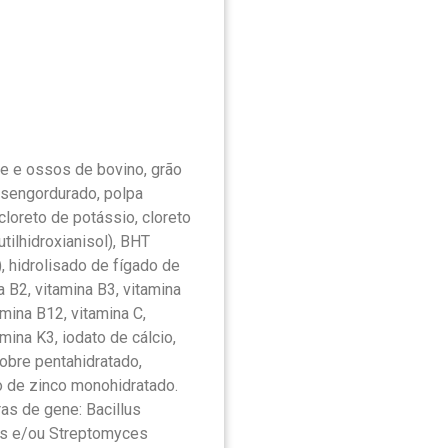
ne e ossos de bovino, grão
desengordurado, polpa
cloreto de potássio, cloreto
tilhidroxianisol), BHT
), hidrolisado de fígado de
a B2, vitamina B3, vitamina
amina B12, vitamina C,
amina K3, iodato de cálcio,
cobre pentahidratado,
to de zinco monohidratado.
as de gene: Bacillus
ns e/ou Streptomyces