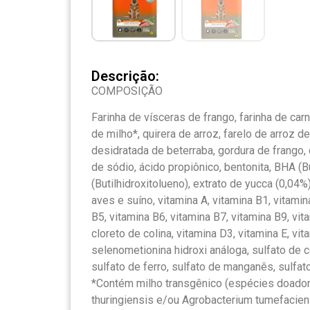
Descrição:
COMPOSIÇÃO
Farinha de vísceras de frango, farinha de car
de milho*, quirera de arroz, farelo de arroz 
desidratada de beterraba, gordura de frango, 
de sódio, ácido propiônico, bentonita, BHA (Bu
(Butilhidroxitolueno), extrato de yucca (0,04%
aves e suíno, vitamina A, vitamina B1, vitamin
B5, vitamina B6, vitamina B7, vitamina B9, vit
cloreto de colina, vitamina D3, vitamina E, vit
selenometionina hidroxi análoga, sulfato de 
sulfato de ferro, sulfato de manganês, sulfa
*Contém milho transgênico (espécies doador
thuringiensis e/ou Agrobacterium tumefacie