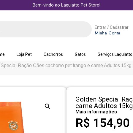
Bem-vindo ao Laquiatto Pet Store!
Entrar / Cadastrar
Minha Conta
me
Loja Pet
Cachorros
Gatos
Serviços Laquiatto
 Special Ração Cães cachorro pet frango e carne Adultos 15kg
Golden Special Raç
carne Adultos 15kg
Mais informações
R$
154,90