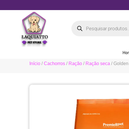
Ho
Início
/
Cachorros
/
Ração
/
Ração seca
/ Golden