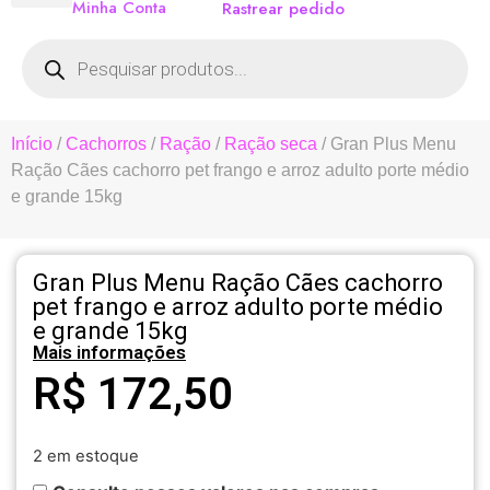
Minha Conta
Rastrear pedido
Início
/
Cachorros
/
Ração
/
Ração seca
/ Gran Plus Menu
Ração Cães cachorro pet frango e arroz adulto porte médio
e grande 15kg
Gran Plus Menu Ração Cães cachorro
pet frango e arroz adulto porte médio
e grande 15kg
Mais informações
R$
172,50
2 em estoque