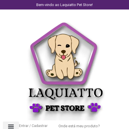
Bem-vindo ao Laquiatto Pet Store!
Entrar / Cadastrar
Onde está meu produto?