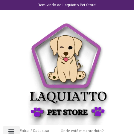
Bem-vindo ao Laquiatto Pet Store!
Entrar / Cadastrar
Onde está meu produto?