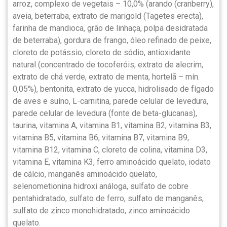
arroz, complexo de vegetais – 10,0% (arando (cranberry),
aveia, beterraba, extrato de marigold (Tagetes erecta),
farinha de mandioca, grão de linhaça, polpa desidratada
de beterraba), gordura de frango, óleo refinado de peixe,
cloreto de potássio, cloreto de sódio, antioxidante
natural (concentrado de tocoferóis, extrato de alecrim,
extrato de chá verde, extrato de menta, hortelã – mín.
0,05%), bentonita, extrato de yucca, hidrolisado de fígado
de aves e suíno, L-carnitina, parede celular de levedura,
parede celular de levedura (fonte de beta-glucanas),
taurina, vitamina A, vitamina B1, vitamina B2, vitamina B3,
vitamina B5, vitamina B6, vitamina B7, vitamina B9,
vitamina B12, vitamina C, cloreto de colina, vitamina D3,
vitamina E, vitamina K3, ferro aminoácido quelato, iodato
de cálcio, manganês aminoácido quelato,
selenometionina hidroxi análoga, sulfato de cobre
pentahidratado, sulfato de ferro, sulfato de manganês,
sulfato de zinco monohidratado, zinco aminoácido
quelato.