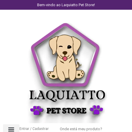
Bem-vindo ao Laquiatto Pet Store!
Entrar / Cadastrar
Onde está meu produto?