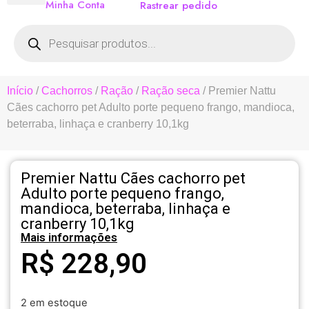
Minha Conta
Rastrear pedido
Início
/
Cachorros
/
Ração
/
Ração seca
/ Premier Nattu
Cães cachorro pet Adulto porte pequeno frango, mandioca,
beterraba, linhaça e cranberry 10,1kg
Premier Nattu Cães cachorro pet
Adulto porte pequeno frango,
mandioca, beterraba, linhaça e
cranberry 10,1kg
Mais informações
R$
228,90
2 em estoque