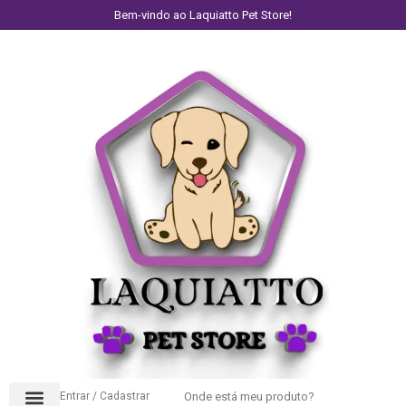
Bem-vindo ao Laquiatto Pet Store!
Entrar / Cadastrar
Onde está meu produto?