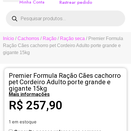
Minha Conta
Rastrear pedido
Início
/
Cachorros
/
Ração
/
Ração seca
/ Premier Formula
Ração Cães cachorro pet Cordeiro Adulto porte grande e
gigante 15kg
Premier Formula Ração Cães cachorro
pet Cordeiro Adulto porte grande e
gigante 15kg
Mais informações
R$
257,90
1 em estoque