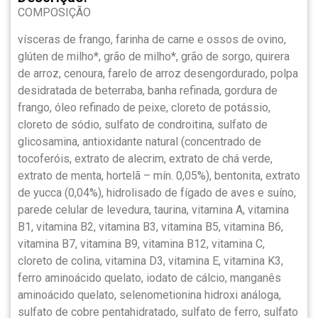
COMPOSIÇÃO
vísceras de frango, farinha de carne e ossos de ovino,
glúten de milho*, grão de milho*, grão de sorgo, quirera
de arroz, cenoura, farelo de arroz desengordurado, polpa
desidratada de beterraba, banha refinada, gordura de
frango, óleo refinado de peixe, cloreto de potássio,
cloreto de sódio, sulfato de condroitina, sulfato de
glicosamina, antioxidante natural (concentrado de
tocoferóis, extrato de alecrim, extrato de chá verde,
extrato de menta, hortelã – mín. 0,05%), bentonita, extrato
de yucca (0,04%), hidrolisado de fígado de aves e suíno,
parede celular de levedura, taurina, vitamina A, vitamina
B1, vitamina B2, vitamina B3, vitamina B5, vitamina B6,
vitamina B7, vitamina B9, vitamina B12, vitamina C,
cloreto de colina, vitamina D3, vitamina E, vitamina K3,
ferro aminoácido quelato, iodato de cálcio, manganês
aminoácido quelato, selenometionina hidroxi análoga,
sulfato de cobre pentahidratado, sulfato de ferro, sulfato