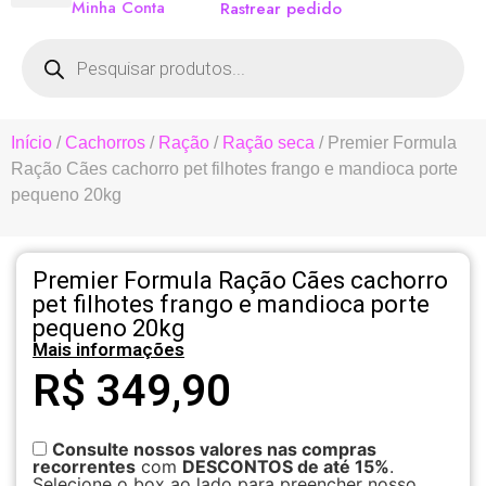
Minha Conta
Rastrear pedido
Início
/
Cachorros
/
Ração
/
Ração seca
/ Premier Formula
Ração Cães cachorro pet filhotes frango e mandioca porte
pequeno 20kg
Premier Formula Ração Cães cachorro
pet filhotes frango e mandioca porte
pequeno 20kg
Mais informações
R$
349,90
Consulte nossos valores nas compras
recorrentes
com
DESCONTOS de até 15%
.
Selecione o box ao lado para preencher nosso