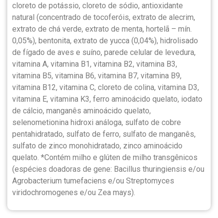
cloreto de potássio, cloreto de sódio, antioxidante
natural (concentrado de tocoferóis, extrato de alecrim,
extrato de chá verde, extrato de menta, hortelã – mín.
0,05%), bentonita, extrato de yucca (0,04%), hidrolisado
de fígado de aves e suíno, parede celular de levedura,
vitamina A, vitamina B1, vitamina B2, vitamina B3,
vitamina B5, vitamina B6, vitamina B7, vitamina B9,
vitamina B12, vitamina C, cloreto de colina, vitamina D3,
vitamina E, vitamina K3, ferro aminoácido quelato, iodato
de cálcio, manganês aminoácido quelato,
selenometionina hidroxi análoga, sulfato de cobre
pentahidratado, sulfato de ferro, sulfato de manganês,
sulfato de zinco monohidratado, zinco aminoácido
quelato. *Contém milho e glúten de milho transgênicos
(espécies doadoras de gene: Bacillus thuringiensis e/ou
Agrobacterium tumefaciens e/ou Streptomyces
viridochromogenes e/ou Zea mays).