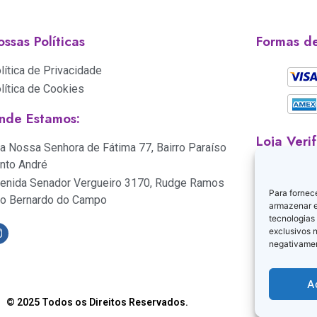
ssas Políticas
Formas d
lítica de Privacidade
lítica de Cookies
nde Estamos:
Loja Veri
a Nossa Senhora de Fátima 77, Bairro Paraíso
nto André
enida Senador Vergueiro 3170, Rudge Ramos
Para fornec
o Bernardo do Campo
armazenar e
tecnologias
exclusivos n
negativamen
A
© 2025 Todos os Direitos Reservados.