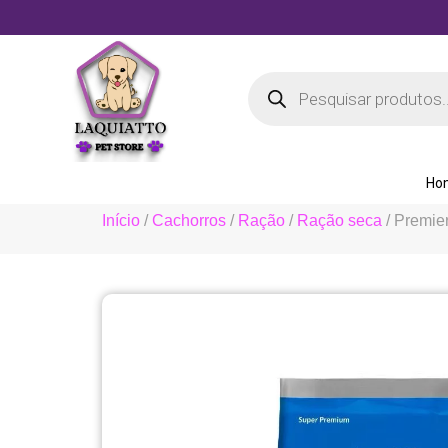
Ho
Início
/
Cachorros
/
Ração
/
Ração seca
/ Premie