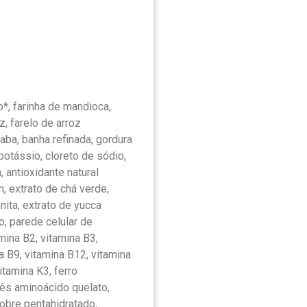
o*, farinha de mandioca,
z, farelo de arroz
ba, banha refinada, gordura
potássio, cloreto de sódio,
, antioxidante natural
m, extrato de chá verde,
nita, extrato de yucca
o, parede celular de
amina B2, vitamina B3,
a B9, vitamina B12, vitamina
vitamina K3, ferro
nês aminoácido quelato,
cobre pentahidratado,