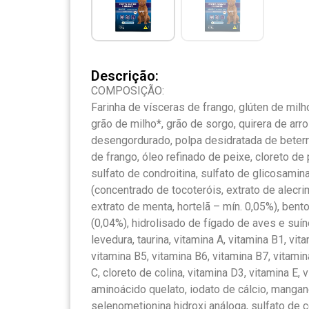
Descrição:
COMPOSIÇÃO:
Farinha de vísceras de frango, glúten de milh
grão de milho*, grão de sorgo, quirera de arro
desengordurado, polpa desidratada de beterra
de frango, óleo refinado de peixe, cloreto de 
sulfato de condroitina, sulfato de glicosamina
(concentrado de tocoteróis, extrato de alecri
extrato de menta, hortelã – mín. 0,05%), bento
(0,04%), hidrolisado de fígado de aves e suín
levedura, taurina, vitamina A, vitamina B1, vit
vitamina B5, vitamina B6, vitamina B7, vitamin
C, cloreto de colina, vitamina D3, vitamina E, 
aminoácido quelato, iodato de cálcio, manga
selenometionina hidroxi análoga, sulfato de 