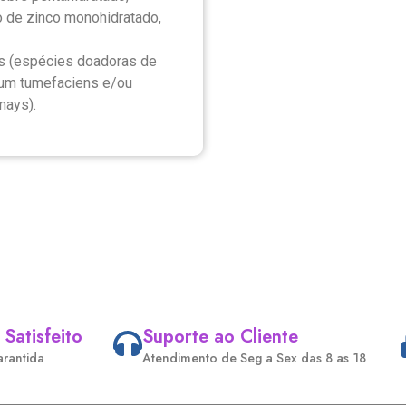
to de zinco monohidratado,
os (espécies doadoras de
rium tumefaciens e/ou
mays).
 Satisfeito
Suporte ao Cliente
arantida
Atendimento de Seg a Sex das 8 as 18