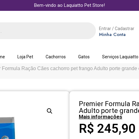
Bem-vindo ao Laquiatto Pet Store!
Entrar / Cadastrar
Minha Conta
me
Loja Pet
Cachorros
Gatos
Serviços Laquiatto
r Formula Ração Cães cachorro pet frango Adulto porte grande 
Premier Formula Ra
Adulto porte grand
Mais informações
R$
245,90