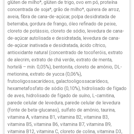
glúten de milho*, glúten de trigo, ovo em pó, proteína
concentrada de soja*, grão de milho*, quirera de arroz,
aveia, fibra de cana-de-açúcar, polpa desidratada de
beterraba, gordura de frango, óleo refinado de peixe,
cloreto de potássio, cloreto de sódio, levedura de cana-
de-açúcar autolisada e desidratada, levedura de cana-
de-açúcar inativada e desidratada, ácido cítrico,
antioxidante natural (concentrado de tocoferóis, extrato
de alecrim, extrato de chá verde, extrato de menta,
hortelã – mín. 0,05%), bentonita, cloreto de amônio, DL-
metionina, extrato de yucca (0,06%),
frutooligossacarídeos, galactooligossacarídeos,
hexametafosfato de sódio (0,10%), hidrolisado de fígado
de aves, hidrolisado de fígado de suíno, L-carnitina,
parede celular de levedura, parede celular de levedura
(fonte de beta-glucanas), sulfato de amônio, taurina,
vitamina A, vitamina B1, vitamina B2, vitamina B3,
vitamina B5, vitamina B6, vitamina B7, vitamina B9,
vitamina B12, vitamina C, cloreto de colina, vitamina D3,