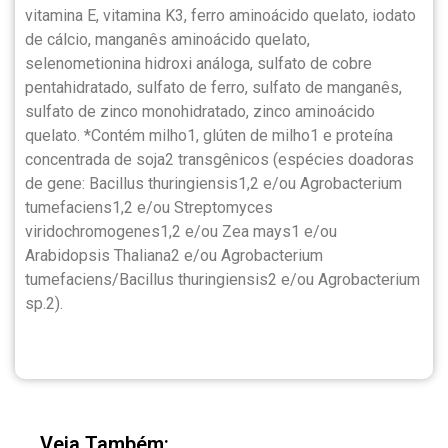
vitamina E, vitamina K3, ferro aminoácido quelato, iodato
de cálcio, manganês aminoácido quelato,
selenometionina hidroxi análoga, sulfato de cobre
pentahidratado, sulfato de ferro, sulfato de manganês,
sulfato de zinco monohidratado, zinco aminoácido
quelato. *Contém milho1, glúten de milho1 e proteína
concentrada de soja2 transgênicos (espécies doadoras
de gene: Bacillus thuringiensis1,2 e/ou Agrobacterium
tumefaciens1,2 e/ou Streptomyces
viridochromogenes1,2 e/ou Zea mays1 e/ou
Arabidopsis Thaliana2 e/ou Agrobacterium
tumefaciens/Bacillus thuringiensis2 e/ou Agrobacterium
sp.2).
Veja Também: