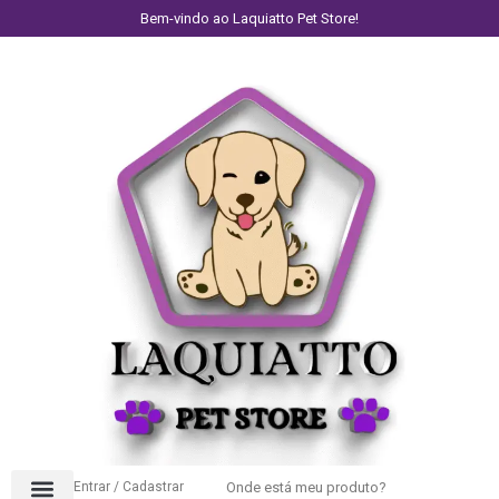
Bem-vindo ao Laquiatto Pet Store!
Entrar / Cadastrar
Onde está meu produto?