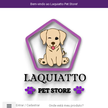
Bem-vindo ao Laquiatto Pet Store!
Entrar / Cadastrar
Onde está meu produto?