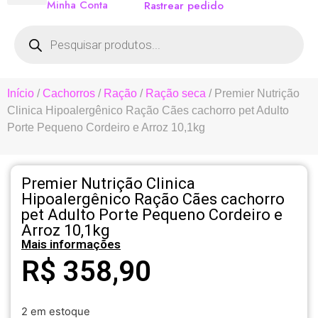
Minha Conta
Rastrear pedido
Início
/
Cachorros
/
Ração
/
Ração seca
/ Premier Nutrição
Clinica Hipoalergênico Ração Cães cachorro pet Adulto
Porte Pequeno Cordeiro e Arroz 10,1kg
Premier Nutrição Clinica
Hipoalergênico Ração Cães cachorro
pet Adulto Porte Pequeno Cordeiro e
Arroz 10,1kg
Mais informações
R$
358,90
2 em estoque