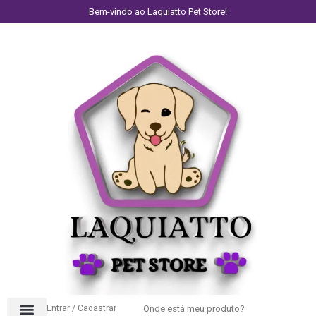
Bem-vindo ao Laquiatto Pet Store!
Entrar / Cadastrar
Onde está meu produto?