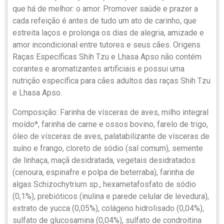
que há de melhor: o amor. Promover saúde e prazer a
cada refeição é antes de tudo um ato de carinho, que
estreita laços e prolonga os dias de alegria, amizade e
amor incondicional entre tutores e seus cães. Origens
Raças Específicas Shih Tzu e Lhasa Apso não contém
corantes e aromatizantes artificiais e possui uma
nutrição específica para cães adultos das raças Shih Tzu
e Lhasa Apso.
Composição: Farinha de vísceras de aves, milho integral
moído*, farinha de carne e ossos bovino, farelo de trigo,
óleo de vísceras de aves, palatabilizante de vísceras de
suíno e frango, cloreto de sódio (sal comum), semente
de linhaça, maçã desidratada, vegetais desidratados
(cenoura, espinafre e polpa de beterraba), farinha de
algas Schizochytrium sp., hexametafosfato de sódio
(0,1%), prebióticos (inulina e parede celular de levedura),
extrato de yucca (0,05%), colágeno hidrolisado (0,04%),
sulfato de glucosamina (0,04%), sulfato de condroitina