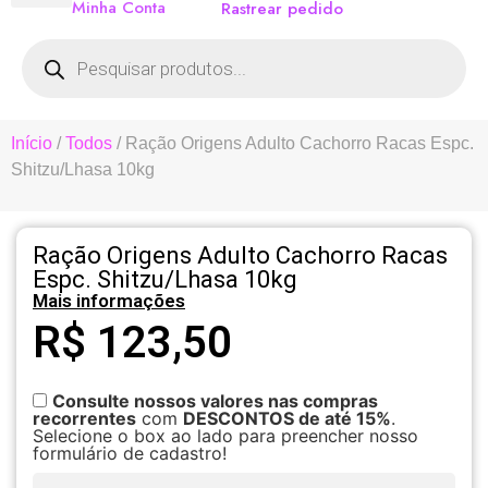
Minha Conta
Rastrear pedido
Início
/
Todos
/ Ração Origens Adulto Cachorro Racas Espc.
Shitzu/Lhasa 10kg
Ração Origens Adulto Cachorro Racas
Espc. Shitzu/Lhasa 10kg
Mais informações
R$
123,50
Consulte nossos valores nas compras
recorrentes
com
DESCONTOS de até 15%
.
Selecione o box ao lado para preencher nosso
formulário de cadastro!