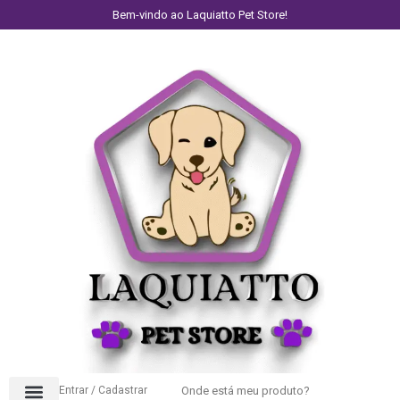
Bem-vindo ao Laquiatto Pet Store!
Entrar / Cadastrar
Onde está meu produto?