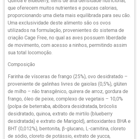
Quinoa e Blueberry, itens de alta densidade nutricional,
que oferecem muitos nutrientes e poucas calorias,
proporcionando uma dieta mais equilibrada para seu cão.
Uma exclusividade deste alimento são os ovos
utilizados na formulação, provenientes do sistema de
criação Cage Free, no qual as aves possuem liberdade
de movimento, com acesso a ninhos, permitindo assim
sua total locomoção.
Composição
Farinha de vísceras de frango (25%), ovo desidratado –
proveniente de galinhas livres de gaiolas (0,5%), glúten
de milho – não transgênico, quirera de arroz, gordura de
frango, óleo de peixe, complexo de vegetais – 10,0%
(polpa de beterraba, abóbora desidratada, brócolis
desidratado, quinoa, extrato de mirtilo (blueberry
desidratada) e extrato de Marigold), antioxidantes BHA e
BHT (0,012%), bentonita, β-glucano, L-carnitina, cloreto
de sódio, cloreto de potássio, extrato de yucca,