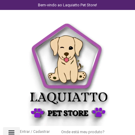
Bem-vindo ao Laquiatto Pet Store!
Entrar / Cadastrar
Onde está meu produto?