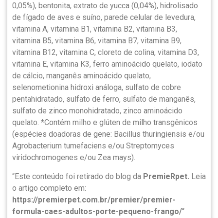
0,05%), bentonita, extrato de yucca (0,04%), hidrolisado
de fígado de aves e suíno, parede celular de levedura,
vitamina A, vitamina B1, vitamina B2, vitamina B3,
vitamina B5, vitamina B6, vitamina B7, vitamina B9,
vitamina B12, vitamina C, cloreto de colina, vitamina D3,
vitamina E, vitamina K3, ferro aminoácido quelato, iodato
de cálcio, manganês aminoácido quelato,
selenometionina hidroxi análoga, sulfato de cobre
pentahidratado, sulfato de ferro, sulfato de manganês,
sulfato de zinco monohidratado, zinco aminoácido
quelato. *Contém milho e glúten de milho transgênicos
(espécies doadoras de gene: Bacillus thuringiensis e/ou
Agrobacterium tumefaciens e/ou Streptomyces
viridochromogenes e/ou Zea mays).
“Este conteúdo foi retirado do blog da
PremieRpet.
Leia
o artigo completo em:
https://premierpet.com.br/premier/premier-
formula-caes-adultos-porte-pequeno-frango/
“