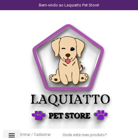
Bem-vindo ao Laquiatto Pet Store!
Entrar / Cadastrar
Onde está meu produto?