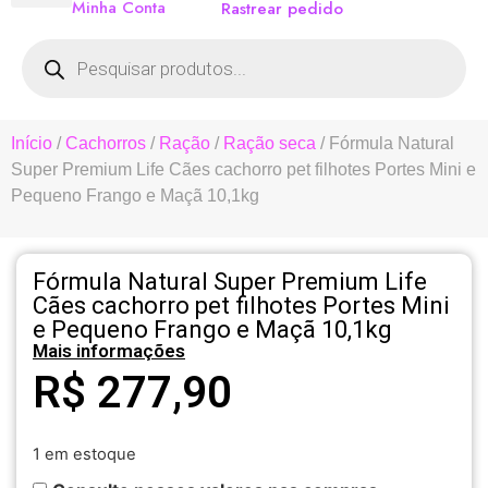
Minha Conta
Rastrear pedido
Início
/
Cachorros
/
Ração
/
Ração seca
/ Fórmula Natural
Super Premium Life Cães cachorro pet filhotes Portes Mini e
Pequeno Frango e Maçã 10,1kg
Fórmula Natural Super Premium Life
Cães cachorro pet filhotes Portes Mini
e Pequeno Frango e Maçã 10,1kg
Mais informações
R$
277,90
1 em estoque