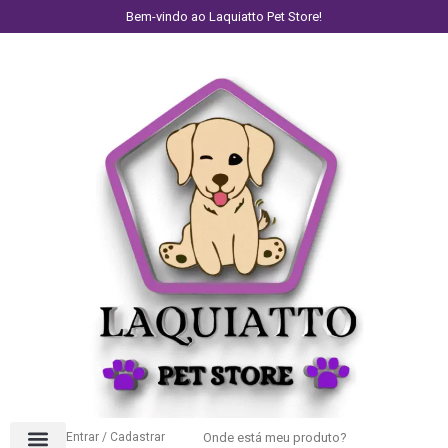
Bem-vindo ao Laquiatto Pet Store!
Entrar / Cadastrar
Onde está meu produto?