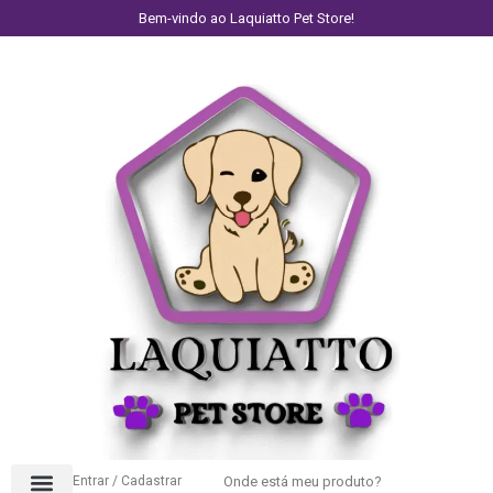
Bem-vindo ao Laquiatto Pet Store!
Entrar / Cadastrar
Onde está meu produto?