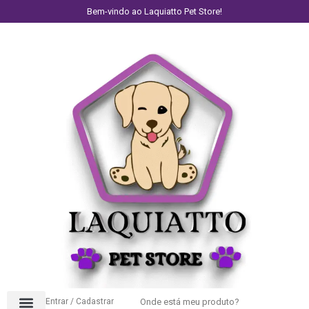
Bem-vindo ao Laquiatto Pet Store!
Entrar / Cadastrar
Onde está meu produto?