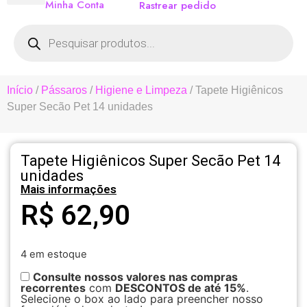
Minha Conta
Rastrear pedido
Início
/
Pássaros
/
Higiene e Limpeza
/ Tapete Higiênicos
Super Secão Pet 14 unidades
Tapete Higiênicos Super Secão Pet 14
unidades
Mais informações
R$
62,90
4 em estoque
Consulte nossos valores nas compras
recorrentes
com
DESCONTOS de até 15%
.
Selecione o box ao lado para preencher nosso